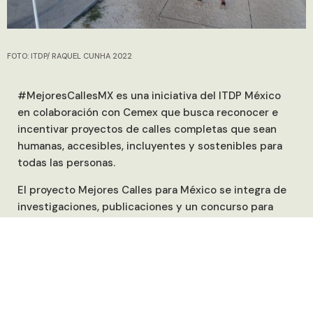
FOTO: ITDP/ RAQUEL CUNHA 2022
#MejoresCallesMX es una iniciativa del ITDP México
en colaboración con Cemex que busca reconocer e
incentivar proyectos de calles completas que sean
humanas, accesibles, incluyentes y sostenibles para
todas las personas.
El proyecto Mejores Calles para México se integra de
investigaciones, publicaciones y un concurso para
impulsar proyectos de diseño urbano vial que tengan
por objetivo fomentar la movilidad de todas las
personas independientemente de su modo de
transporte, así como revitalizar la vida urbana de las
calles en ciudades mexicanas.